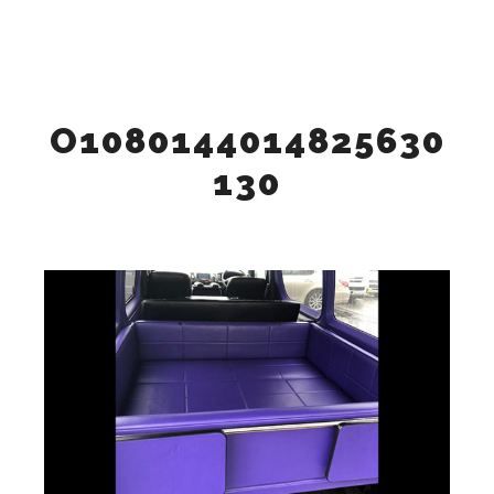
メイン
検索
詳細
O1080144014825630
130