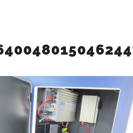
OME
今すぐ査定
ここで売るメリット
高く売れる理由
640048015046244