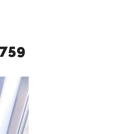
買取査定実績
ご成約者様の声
検索
詳細
759