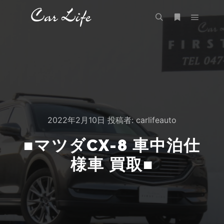
メイン
検索
詳細
2022年2月10日
投稿者:
carlifeauto
■マツダCX-8 車中泊仕
様車 買取■