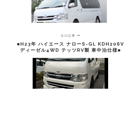
次の記事
■H23年 ハイエース ナローS-GL KDH206V
ディーゼル4WD テッツRV製 車中泊仕様■