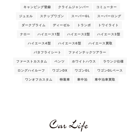
キャンピング登録
クライムジャンパー
コミューター
ジュエル
ステップワゴン
スーパーGL
スーパーロング
ダークプライム
ディーゼル
トランポ
トワイライト
ナロー
ハイエース1型
ハイエース2型
ハイエース3型
ハイエース4型
ハイエース6型
ハイエース買取
バタフライシート
ファインテックツアラー
ファーストカスタム
ベンツ
ホワイトハウス
ラウンジ仕様
ロングハイルーフ
ワゴンDX
ワゴンGL
ワゴンGLベース
ワンオフカスタム
特装車
車中泊
車中泊車買取