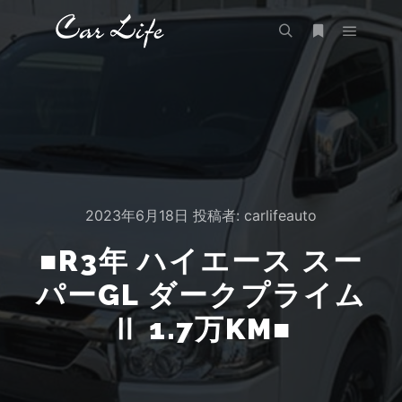
メイン
検索
詳細
2023年6月18日
投稿者:
carlifeauto
■R3年 ハイエース スー
パーGL ダークプライム
Ⅱ 1.7万KM■