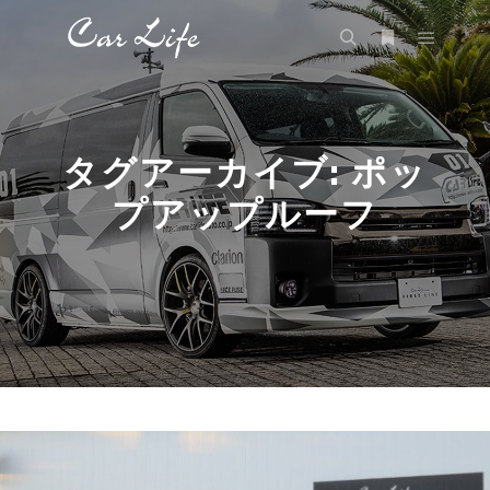
メイン
検索
詳細
タグアーカイブ:
ポッ
プアップルーフ