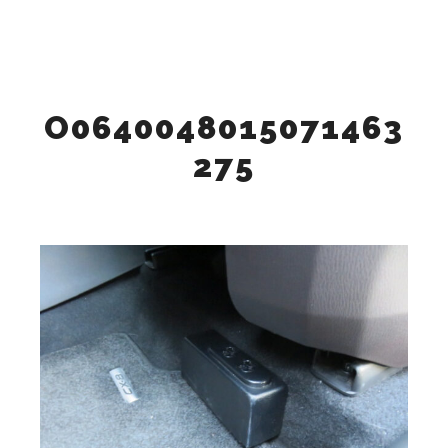
メイン
検索
詳細
O0640048015071463
275